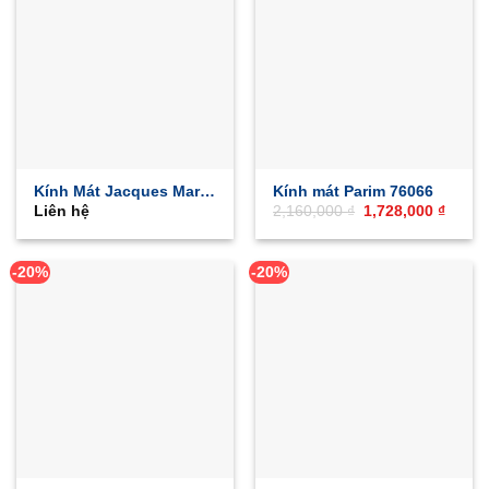
Kính Mát Jacques Marie
Kính mát Parim 76066
Giá
Giá
Liên hệ
2,160,000
₫
1,728,000
₫
Mage HEMMINGS
gốc
hiện
là:
tại
2,160,000 ₫.
là:
1,728,
-20%
-20%