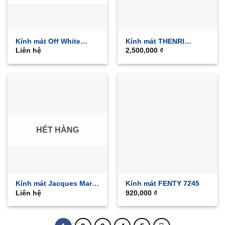
Kính mát Off White
Kính mát THENRI
Liên hệ
2,500,000
₫
OERI098
LUSSO 00/149
HẾT HÀNG
Kính mát Jacques Marie
Kính mát FENTY 7245
Liên hệ
920,000
₫
Mage KILPATRIC