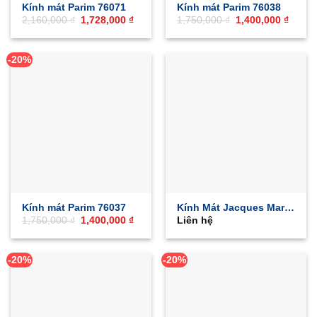
Kính mát Parim 76071
Kính mát Parim 76038
Giá
Giá
Giá
Giá
2,160,000
₫
1,728,000
₫
1,750,000
₫
1,400,000
₫
gốc
hiện
gốc
hiện
là:
tại
là:
tại
2,160,000 ₫.
là:
1,750,000 ₫.
là:
1,728,000 ₫.
1,400,
-20%
Kính mát Parim 76037
Kính Mát Jacques Marie
Giá
Giá
1,750,000
₫
1,400,000
₫
Liên hệ
Mage Quentin
gốc
hiện
là:
tại
1,750,000 ₫.
là:
1,400,000 ₫.
-20%
-20%