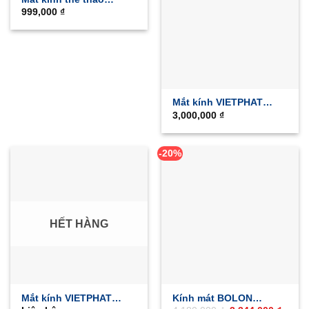
999,000
₫
TIFOSI SALTO
Mắt kính VIETPHAT
3,000,000
₫
TAYCAN
-20%
HẾT HÀNG
Mắt kính VIETPHAT
Kính mát BOLON