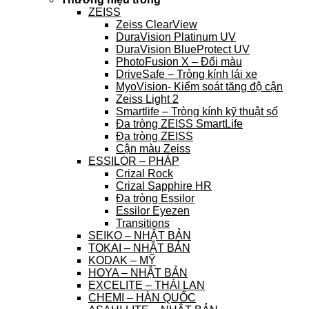
ZEISS
Zeiss ClearView
DuraVision Platinum UV
DuraVision BlueProtect UV
PhotoFusion X – Đổi màu
DriveSafe – Tròng kính lái xe
MyoVision- Kiểm soát tăng độ cận
Zeiss Light 2
Smartlife – Tròng kính kỹ thuật số
Đa tròng ZEISS SmartLife
Đa tròng ZEISS
Cận màu Zeiss
ESSILOR – PHÁP
Crizal Rock
Crizal Sapphire HR
Đa tròng Essilor
Essilor Eyezen
Transitions
SEIKO – NHẬT BẢN
TOKAI – NHẬT BẢN
KODAK – MỸ
HOYA – NHẬT BẢN
EXCELITE – THÁI LAN
CHEMI – HÀN QUỐC