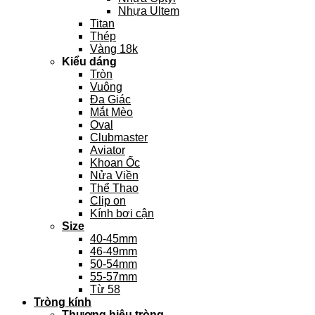
Nhựa Ultem
Titan
Thép
Vàng 18k
Kiểu dáng
Tròn
Vuông
Đa Giác
Mắt Mèo
Oval
Clubmaster
Aviator
Khoan Ốc
Nửa Viền
Thể Thao
Clip on
Kính bơi cận
Size
40-45mm
46-49mm
50-54mm
55-57mm
Từ 58
Tròng kính
Thương hiệu tròng