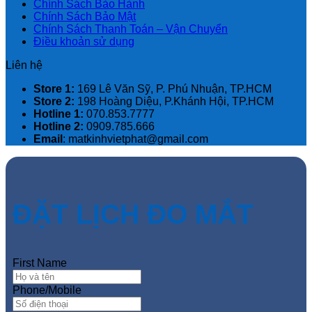
Chính Sách Bảo Hành
Chính Sách Bảo Mật
Chính Sách Thanh Toán – Vận Chuyển
Điều khoản sử dụng
Liên hệ
Store 1:
169 Lê Văn Sỹ, P. Phú Nhuận, TP.HCM
Store 2:
198 Hoàng Diệu, P.Khánh Hội, TP.HCM
Hotline 1:
‭070.853.7777
Hotline 2:
‭0909.785.666
Email
: matkinhvietphat@gmail.com
ĐẶT LỊCH ĐO MẮT
First Name
Phone/Mobile