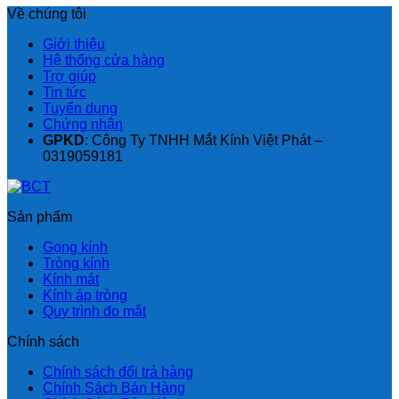
Về chúng tôi
Giới thiệu
Hệ thống cửa hàng
Trợ giúp
Tin tức
Tuyển dụng
Chứng nhận
GPKD
: Công Ty TNHH Mắt Kính Việt Phát –
0319059181
Sản phẩm
Gọng kính
Tròng kính
Kính mát
Kính áp tròng
Quy trình đo mắt
Chính sách
Chính sách đổi trả hàng
Chính Sách Bán Hàng