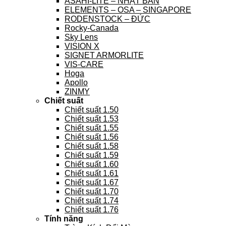
ASAHI-LITE – NHẬT BẢN
ELEMENTS – OSA – SINGAPORE
RODENSTOCK – ĐỨC
Rocky-Canada
Sky Lens
VISION X
SIGNET ARMORLITE
VIS-CARE
Hoga
Apollo
ZINMY
Chiết suất
Chiết suất 1.50
Chiết suất 1.53
Chiết suất 1.55
Chiết suất 1.56
Chiết suất 1.58
Chiết suất 1.59
Chiết suất 1.60
Chiết suất 1.61
Chiết suất 1.67
Chiết suất 1.70
Chiết suất 1.74
Chiết suất 1.76
Tính năng