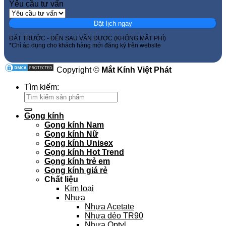
Yêu cầu tư vấn
Đặt lịch ngay
ĐẶT TRƯỚC - ĐẾN SAU VẪN ĐƯỢC (KHÔNG MẤT PHÍ)
*Chỉ áp dụng cho khách hàng mới đăng ký trên website
Copyright ©
Mắt Kính Việt Phát
Tìm kiếm:
Gọng kính
Gọng kính Nam
Gọng kính Nữ
Gọng kính Unisex
Gọng kính Hot Trend
Gọng kính trẻ em
Gọng kính giá rẻ
Chất liệu
Kim loại
Nhựa
Nhựa Acetate
Nhựa dẻo TR90
Nhựa Optyl