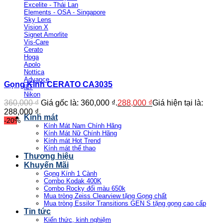
Excelite - Thái Lan
Elements - OSA - Singapore
Sky Lens
Vision X
Signet Amorlite
Vis-Care
Cerato
Hoga
Apolo
Nottica
Advance
Gọng Kính CERATO CA3035
ILT
Nikon
360,000
₫
Giá gốc là: 360,000 ₫.
288,000
₫
Giá hiện tại là:
288,000 ₫.
Kính mát
-20%
Kính Mát Nam Chính Hãng
Kính Mát Nữ Chính Hãng
Kính mát Hot Trend
Kính mát thể thao
Thương hiệu
Khuyến Mãi
Gọng Kính 1 Cành
Combo Kodak 400K
Combo Rocky đổi màu 650k
Mua tròng Zeiss Clearview tặng Gọng chất
Mua tròng Essilor Transitions GEN S tặng gọng cao cấp
Tin tức
Kiến thức, kinh nghiệm