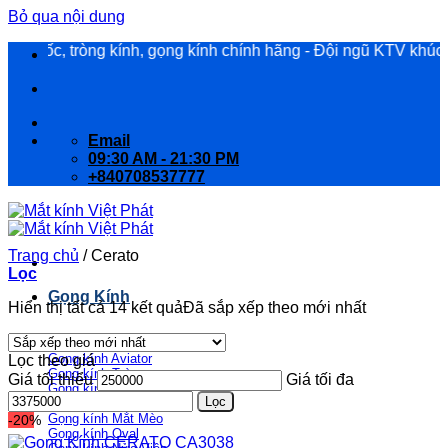
Bỏ qua nội dung
c, tròng kính, gọng kính chính hãng - Đội ngũ KTV khúc xạ được 
Email
09:30 AM - 21:30 PM
+840708537777
Trang chủ
/
Cerato
Lọc
Gọng Kính
Hiển thị tất cả 14 kết quả
Đã sắp xếp theo mới nhất
Kiểu dáng
Gọng kính Aviator
Lọc theo giá
Gọng kính Tròn
Giá tối thiểu
Giá tối đa
Gọng kính Vuông
Lọc
Gọng kính Đa Giác
Gọng kính Mắt Mèo
-20%
Gọng kính Oval