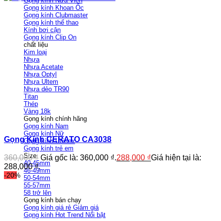
Gọng kính Nửa Viền
Gọng kính Khoan Ốc
Gọng kính Clubmaster
Gọng kính thể thao
Kính bơi cận
Gọng kính Clip On
chất liệu
Kim loại
Nhựa
Nhựa Acetate
Nhựa Optyl
Nhựa Ultem
Nhựa dẻo TR90
Titan
Thép
Vàng 18k
Gọng kính chính hãng
Gọng kính Nam
Gọng kính Nữ
Gọng Kính CERATO CA3038
Gọng kính Unisex
Gọng kính trẻ em
Size
360,000
₫
Giá gốc là: 360,000 ₫.
288,000
₫
Giá hiện tại là:
40-45mm
288,000 ₫.
46-49mm
-20%
50-54mm
55-57mm
58 trở lên
Gọng kính bán chạy
Gọng kính giá rẻ
Gọng kính Hot Trend