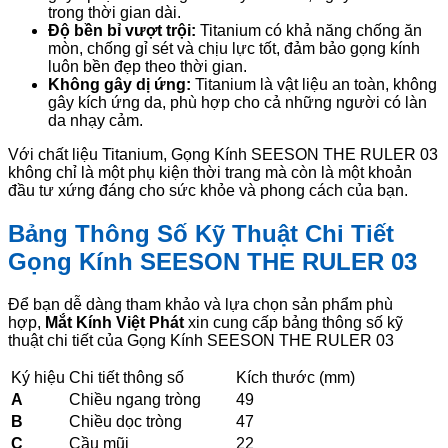
trong thời gian dài.
Độ bền bỉ vượt trội:
Titanium có khả năng chống ăn
mòn, chống gỉ sét và chịu lực tốt, đảm bảo gọng kính
luôn bền đẹp theo thời gian.
Không gây dị ứng:
Titanium là vật liệu an toàn, không
gây kích ứng da, phù hợp cho cả những người có làn
da nhạy cảm.
Với chất liệu Titanium, Gọng Kính SEESON THE RULER 03
không chỉ là một phụ kiện thời trang mà còn là một khoản
đầu tư xứng đáng cho sức khỏe và phong cách của bạn.
Bảng Thông Số Kỹ Thuật Chi Tiết
Gọng Kính SEESON THE RULER 03
Để bạn dễ dàng tham khảo và lựa chọn sản phẩm phù
hợp,
Mắt Kính Việt Phát
xin cung cấp bảng thông số kỹ
thuật chi tiết của Gọng Kính SEESON THE RULER 03
Ký hiệu
Chi tiết thông số
Kích thước (mm)
A
Chiều ngang tròng
49
B
Chiều dọc tròng
47
C
Cầu mũi
22