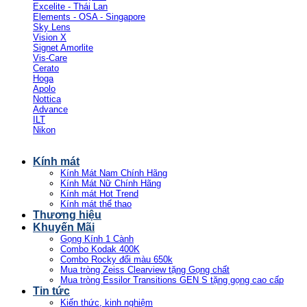
Excelite - Thái Lan
Elements - OSA - Singapore
Sky Lens
Vision X
Signet Amorlite
Vis-Care
Cerato
Hoga
Apolo
Nottica
Advance
ILT
Nikon
Kính mát
Kính Mát Nam Chính Hãng
Kính Mát Nữ Chính Hãng
Kính mát Hot Trend
Kính mát thể thao
Thương hiệu
Khuyến Mãi
Gọng Kính 1 Cành
Combo Kodak 400K
Combo Rocky đổi màu 650k
Mua tròng Zeiss Clearview tặng Gọng chất
Mua tròng Essilor Transitions GEN S tặng gọng cao cấp
Tin tức
Kiến thức, kinh nghiệm