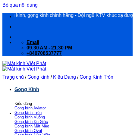
Bỏ qua nội dung
 kính, gọng kính chính hãng - Đội ngũ KTV khúc xạ được đào tạo 
Email
09:30 AM - 21:30 PM
+840708537777
Trang chủ
/
Gọng kính
/
Kiểu Dáng
/
Gọng Kính Tròn
Gọng Kính
Kiểu dáng
Gọng kính Aviator
Gọng kính Tròn
Gọng kính Vuông
Gọng kính Đa Giác
Gọng kính Mắt Mèo
Gọng kính Oval