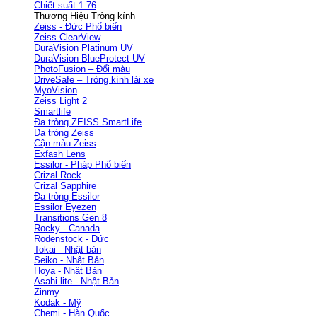
Chiết suất 1.76
Thương Hiệu Tròng kính
Zeiss - Đức
Zeiss ClearView
DuraVision Platinum UV
DuraVision BlueProtect UV
PhotoFusion – Đổi màu
DriveSafe – Tròng kính lái xe
MyoVision
Zeiss Light 2
Smartlife
Đa tròng ZEISS SmartLife
Đa tròng Zeiss
Cận màu Zeiss
Exfash Lens
Essilor - Pháp
Crizal Rock
Crizal Sapphire
Đa tròng Essilor
Essilor Eyezen
Transitions Gen 8
Rocky - Canada
Rodenstock - Đức
Tokai - Nhật bản
Seiko - Nhật Bản
Hoya - Nhật Bản
Asahi lite - Nhật Bản
Zinmy
Kodak - Mỹ
Chemi - Hàn Quốc