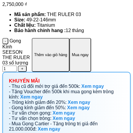
2,750,000
₫
Mã sản phẩm:
THE RULER 03
Size:
49-22-146mm
Chất liệu:
Titanium
Bảo hành chinh hang :
12 tháng
Gọng
Kính
SEESON
Thêm vào giỏ hàng
Mua ngay
THE RULER
03 số lượng
KHUYẾN MÃI
- Thu cũ đổi mới trợ giá đến 500k:
Xem ngay
- Tặng Voucher đến 500k khi mua gọng kèm tròng
kính:
Xem ngay
- Tròng kính giảm đến 20%:
Xem ngay
- Gọng kính giảm đến 50%:
Xem ngay
- Tư vấn chọn gọng:
Xem ngay
- Tư vấn chọn tròng:
Xem ngay
- Mua Gọng Cartier - Tặng tròng trị giá đến
21.000.000đ:
Xem ngay