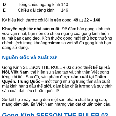
D
Tổng chiều ngang kính
140
E
Chiều dài càng kính
146
Ký hiệu kích thước cốt lõi in trên gọng:
49 ▢ 22 – 146
Khuyến nghị từ nhà sản xuất:
Để đảm bảo gọng kính mới
vừa vặn nhất, bạn nên đo chiều ngang của gọng kính hiện
tại mà bạn đang đeo. Kích thước gọng mới phù hợp thường
chênh lệch trong khoảng
±4mm
so với số đo gọng kính bạn
đang sử dụng.
Nguồn Gốc và Xuất Xứ
Gọng Kính SEESON THE RULER 03 được
thiết kế tại Hà
Nội, Việt Nam
, thể hiện sự sáng tạo và tinh thần Việt trong
từng chi tiết. Sau đó, sản phẩm được
sản xuất tại Thẩm
Quyến, Trung Quốc
– một trong những trung tâm sản xuất
mắt kính hàng đầu thế giới, đảm bảo chất lượng và quy trình
sản xuất đạt tiêu chuẩn quốc tế.
Sự kết hợp này mang đến một sản phẩm chất lượng cao,
mang đậm dấu ấn Việt Nam nhưng vẫn đạt chuẩn toàn cầu.
Gọng Kính SEESON THE RULER 03