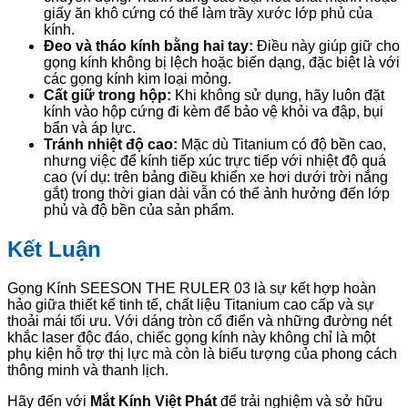
giấy ăn khô cứng có thể làm trầy xước lớp phủ của
kính.
Đeo và tháo kính bằng hai tay:
Điều này giúp giữ cho
gọng kính không bị lệch hoặc biến dạng, đặc biệt là với
các gọng kính kim loại mỏng.
Cất giữ trong hộp:
Khi không sử dụng, hãy luôn đặt
kính vào hộp cứng đi kèm để bảo vệ khỏi va đập, bụi
bẩn và áp lực.
Tránh nhiệt độ cao:
Mặc dù Titanium có độ bền cao,
nhưng việc để kính tiếp xúc trực tiếp với nhiệt độ quá
cao (ví dụ: trên bảng điều khiển xe hơi dưới trời nắng
gắt) trong thời gian dài vẫn có thể ảnh hưởng đến lớp
phủ và độ bền của sản phẩm.
Kết Luận
Gọng Kính SEESON THE RULER 03 là sự kết hợp hoàn
hảo giữa thiết kế tinh tế, chất liệu Titanium cao cấp và sự
thoải mái tối ưu. Với dáng tròn cổ điển và những đường nét
khắc laser độc đáo, chiếc gọng kính này không chỉ là một
phụ kiện hỗ trợ thị lực mà còn là biểu tượng của phong cách
thông minh và thanh lịch.
Hãy đến với
Mắt Kính Việt Phát
để trải nghiệm và sở hữu